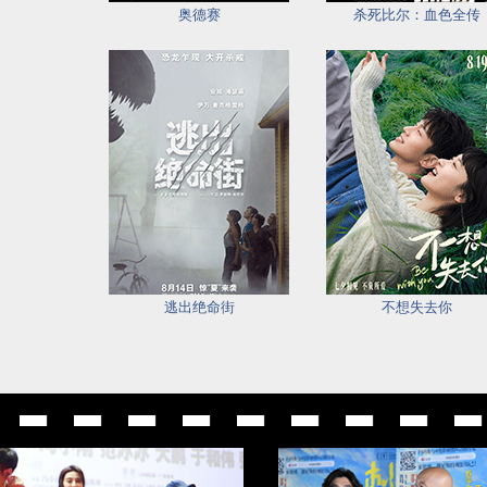
奥德赛
杀死比尔：血色全传
逃出绝命街
不想失去你